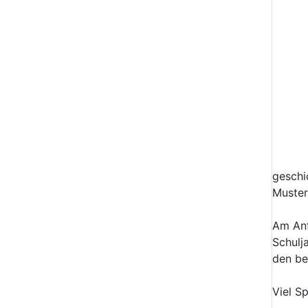
geschi
Muster
Am Anf
Schulj
den be
Viel S