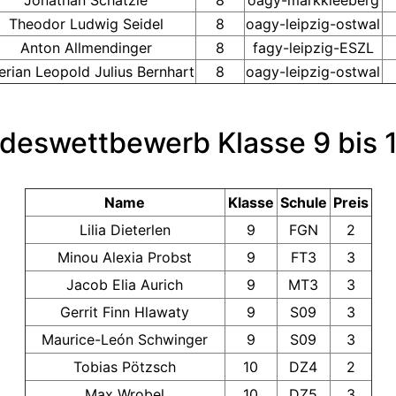
Jonathan Schätzle
8
oagy-markkleeberg
Theodor Ludwig Seidel
8
oagy-leipzig-ostwal
Anton Allmendinger
8
fagy-leipzig-ESZL
erian Leopold Julius Bernhart
8
oagy-leipzig-ostwal
deswettbewerb Klasse 9 bis 
Name
Klasse
Schule
Preis
Lilia Dieterlen
9
FGN
2
Minou Alexia Probst
9
FT3
3
Jacob Elia Aurich
9
MT3
3
Gerrit Finn Hlawaty
9
S09
3
Maurice-León Schwinger
9
S09
3
Tobias Pötzsch
10
DZ4
2
Max Wrobel
10
DZ5
3