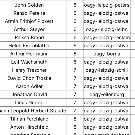
John Colden
6
oagy-leipzig-peters
Renzo Pereira
6
oagy-leipzig-ostwal
Armin Frithjof Pickert
6
oagy-leipzig-ostwal
Arthur Steyer
6
oagy-leipzig-leibn
Raissa Brand
6
oagy-leipzig-reclam
Helen Eisenblätter
6
oagy-leipzig-ostwal
Arthur Herrmann
6
oagy-borna
Leif Wachsmuth
6
oagy-leipzig-ostwal
Henry Trescher
7
oagy-leipzig-schill
David Chon Troske
7
oagy-leipzig-ostwal
Aaron Adler
7
oagy-leipzig-ostwal
Jonathan David
7
oagy-eilenburg
Linus Georgi
7
oagy-leipzig-ostwal
hann Leopold Herbert Staude
7
oagy-leipzig-ostwal
Tilman Ferchland
8
oagy-leipzig-ostwal
Anton Hirschfeld
8
oagy-leipzig-ostwal