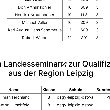
Don Arthur Köhler
10
S09
3
Hendrik Krautmacher
10
LL3
3
Michael Valler
10
S09
3
Karl August Hans Schomerus
11
S09
3
Robert Wiebe
12
S01
3
n Landesseminar
zur Qualifi
aus der Region Leipzig
Name
Klasse
Schule
Bunde
Tilman Ferchland
8
oagy-leipzig-ostwal
1.P
Anton Hirschfeld
8
oagy-leipzig-ostwal